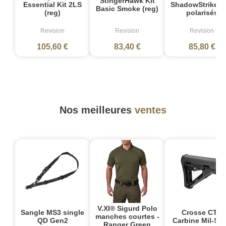
StingerHawk Kit
Essential Kit 2LS
ShadowStrike gr
Basic Smoke (reg)
(reg)
polarisés
Revision
Revision
Revision
105,60 €
83,40 €
85,80 €
Nos meilleures
ventes
V.XI® Sigurd Polo
Sangle MS3 single
Crosse CTR
manches courtes -
QD Gen2
Carbine Mil-Sp
Ranger Green