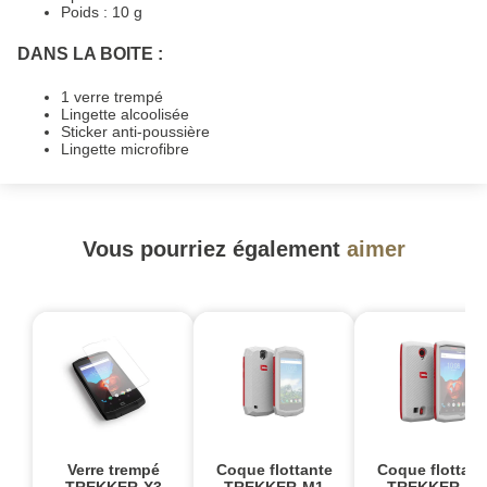
Poids : 10 g
DANS LA BOITE :
1 verre trempé
Lingette alcoolisée
Sticker anti-poussière
Lingette microfibre
Vous pourriez également
aimer
Verre trempé
Coque flottante
Coque flottant
TREKKER-X3
TREKKER-M1
TREKKER-X3