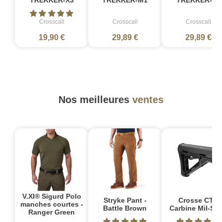
Crosscall
Crosscall
Crosscall
19,90 €
29,89 €
29,89 €
Nos meilleures
ventes
V.XI® Sigurd Polo
Stryke Pant -
Crosse CTR
manches courtes -
Battle Brown
Carbine Mil-Sp
Ranger Green