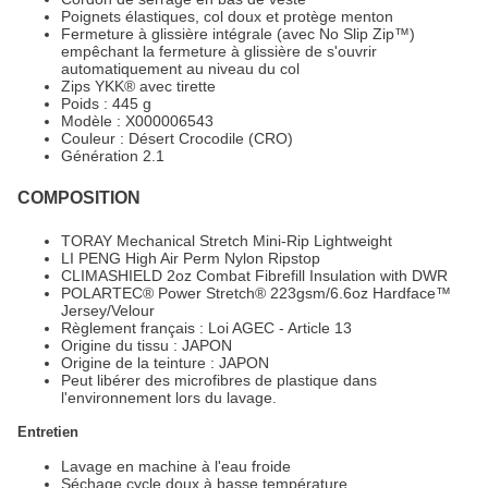
Poignets élastiques, col doux et protège menton
Fermeture à glissière intégrale (avec No Slip Zip™)
empêchant la fermeture à glissière de s'ouvrir
automatiquement au niveau du col
Zips YKK® avec tirette
Poids : 445 g
Modèle : X000006543
Couleur : Désert Crocodile (CRO)
Génération 2.1
COMPOSITION
TORAY Mechanical Stretch Mini-Rip Lightweight
LI PENG High Air Perm Nylon Ripstop
CLIMASHIELD 2oz Combat Fibrefill Insulation with DWR
POLARTEC® Power Stretch® 223gsm/6.6oz Hardface™
Jersey/Velour
Règlement français : Loi AGEC - Article 13
Origine du tissu : JAPON
Origine de la teinture : JAPON
Peut libérer des microfibres de plastique dans
l'environnement lors du lavage.
Entretien
Lavage en machine à l'eau froide
Séchage cycle doux à basse température