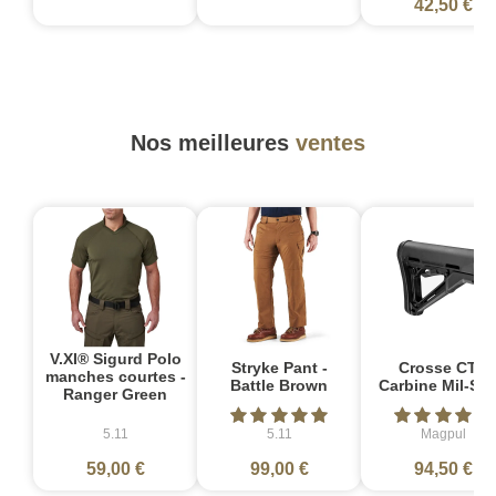
42,50 €
Nos meilleures
ventes
V.XI® Sigurd Polo
Stryke Pant -
Crosse CTR
manches courtes -
Battle Brown
Carbine Mil-Sp
Ranger Green
5.11
5.11
Magpul
59,00 €
99,00 €
94,50 €