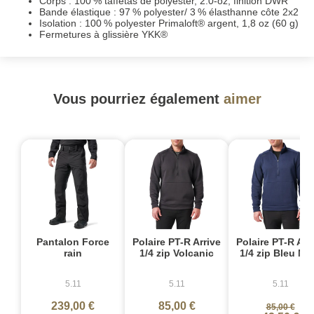
Corps : 100 % taffetas de polyester, 2.0-oz, finition DWR
Bande élastique : 97 % polyester/ 3 % élasthanne côte 2x2
Isolation : 100 % polyester Primaloft® argent, 1,8 oz (60 g)
Fermetures à glissière YKK®
Vous pourriez également
aimer
-
Pantalon Force
Polaire PT-R Arrive
Polaire PT-R Arr
rain
1/4 zip Volcanic
1/4 zip Bleu Na
5.11
5.11
5.11
239,00 €
85,00 €
85,00 €