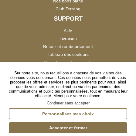
Nos bons plans
Club Terräng
SUPPORT
Aide
Livraison
Retour et remboursement
Tableau des couleurs
Réduction professionnels
Catalogues
Sur notre site, nous recueillons à chacune de vos visites des
données vous concernant. Ces données nous permettent de vous
Satisfaction Clients
proposer les offres et services les plus pertinents pour vous, ainsi
que de vous adresser, en direct ou via des partenaires, des
communications et publicités personnalisées, tout en mesurant leur
SUIVEZ-NOUS
efficacité. Merci pour votre confiance.
Continuer sans accepter
Personnalisez mes choix
Instagram
TikTok
Facebook
YouTube
LinkedIn
Accepter et fermer
Gestion des cookies