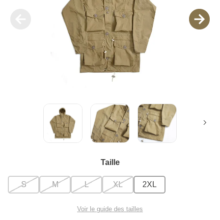
Taille
S
M
L
XL
2XL
Voir le guide des tailles