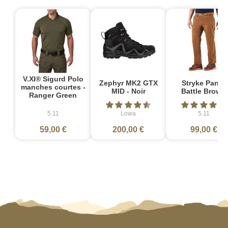
V.XI® Sigurd Polo
Zephyr MK2 GTX
Stryke Pant -
manches courtes -
MID - Noir
Battle Brown
Ranger Green
5.11
Lowa
5.11
59,00 €
200,00 €
99,00 €