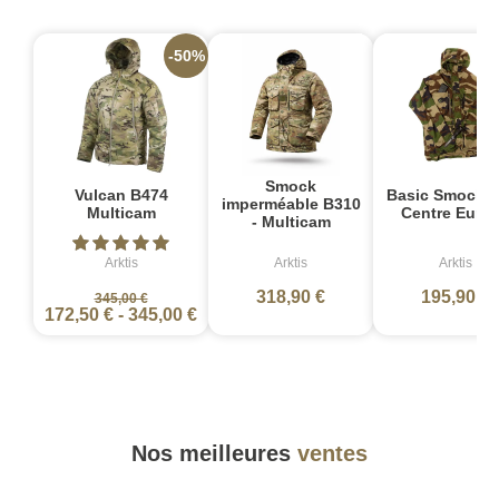
-50%
Smock
Vulcan B474
Basic Smock 
imperméable B310
Multicam
Centre Euro
- Multicam
Arktis
Arktis
Arktis
318,90 €
195,90 €
345,00 €
172,50 €
-
345,00 €
Nos meilleures
ventes