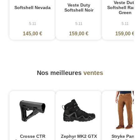
Veste Duty
Veste Duty
Softshell Nevada
Softshell Rang
Softshell Noir
Green
5.11
5.11
5.11
145,00 €
159,00 €
159,00 €
Nos meilleures
ventes
Crosse CTR
Zephyr MK2 GTX
Stryke Pant -