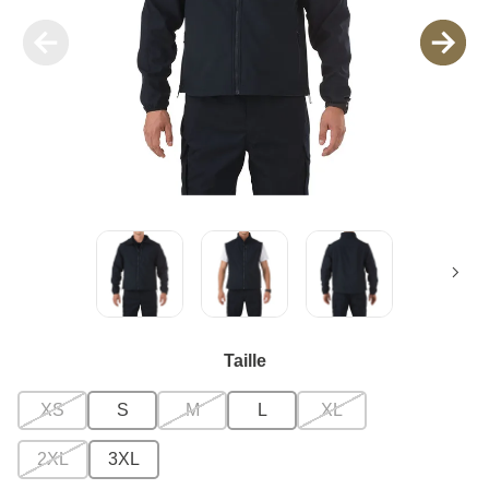
Taille
XS
S
M
L
XL
2XL
3XL