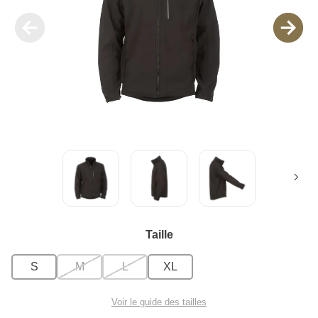
Taille
S
M
L
XL
Voir le guide des tailles