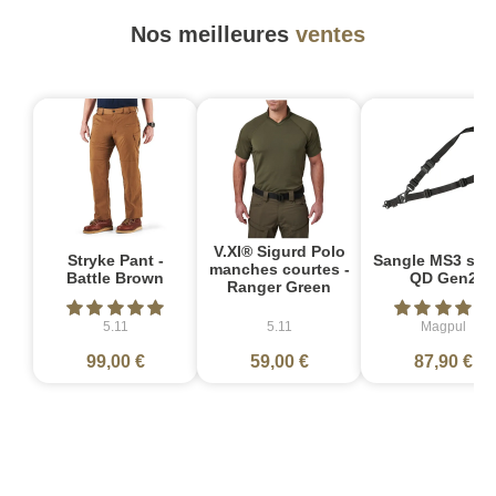
Nos meilleures
ventes
V.XI® Sigurd Polo
Stryke Pant -
Sangle MS3 sin
manches courtes -
Battle Brown
QD Gen2
Ranger Green
5.11
5.11
Magpul
99,00 €
59,00 €
87,90 €