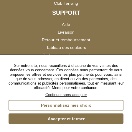
Club Terräng
SUPPORT
Aide
Livraison
Retour et remboursement
Tableau des couleurs
Réduction professionnels
Catalogues
Sur notre site, nous recueillons à chacune de vos visites des
données vous concernant. Ces données nous permettent de vous
Satisfaction Clients
proposer les offres et services les plus pertinents pour vous, ainsi
que de vous adresser, en direct ou via des partenaires, des
communications et publicités personnalisées, tout en mesurant leur
SUIVEZ-NOUS
efficacité. Merci pour votre confiance.
Continuer sans accepter
Personnalisez mes choix
Instagram
TikTok
Facebook
YouTube
LinkedIn
Accepter et fermer
Gestion des cookies
Plan du site