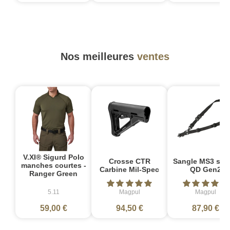
Nos meilleures
ventes
V.XI® Sigurd Polo
Crosse CTR
Sangle MS3 sin
manches courtes -
Carbine Mil-Spec
QD Gen2
Ranger Green
5.11
Magpul
Magpul
59,00 €
94,50 €
87,90 €