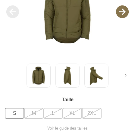
Taille
S
M
L
XL
2XL
Voir le guide des tailles