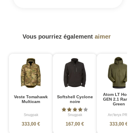
Vous pourriez également
aimer
Atom LT Hood
Veste Tomahawk
Softshell Cyclone
GEN 2.1 Range
Multicam
noire
Green
Snugpak
Snugpak
Arc'teryx PRO
333,00 €
167,00 €
333,00 €