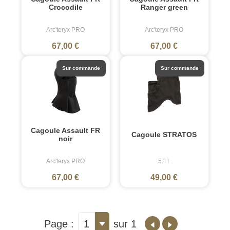
Crocodile
Ranger green
Arc'teryx PRO
Arc'teryx PRO
67,00 €
67,00 €
Sur commande
Sur commande
Cagoule Assault FR
Cagoule STRATOS
noir
Arc'teryx PRO
5.11
67,00 €
49,00 €
Page :
1
sur 1