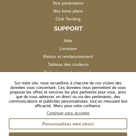
Nos partenaires
Nos bons plans
Club Terräng
SUPPORT
Aide
Livraison
Retour et remboursement
Tableau des couleurs
Réduction professionnels
Catalogues
Sur notre site, nous recueillons à chacune de vos visites des
données vous concernant. Ces données nous permettent de vous
Satisfaction Clients
proposer les offres et services les plus pertinents pour vous, ainsi
que de vous adresser, en direct ou via des partenaires, des
communications et publicités personnalisées, tout en mesurant leur
SUIVEZ-NOUS
efficacité. Merci pour votre confiance.
Continuer sans accepter
Personnalisez mes choix
Instagram
TikTok
Facebook
YouTube
LinkedIn