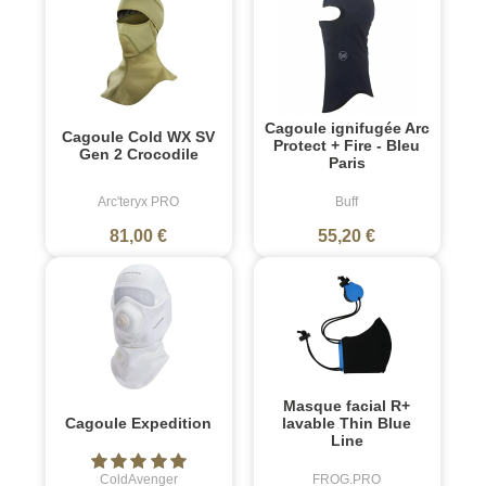
Cagoule ignifugée Arc
Cagoule Cold WX SV
Protect + Fire - Bleu
Gen 2 Crocodile
Paris
Arc'teryx PRO
Buff
81,00 €
55,20 €
Masque facial R+
Cagoule Expedition
lavable Thin Blue
Line
ColdAvenger
FROG.PRO