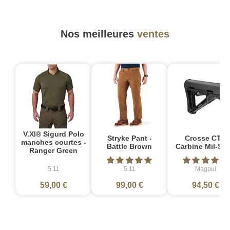
Nos meilleures
ventes
V.XI® Sigurd Polo
Stryke Pant -
Crosse CTR
manches courtes -
Battle Brown
Carbine Mil-Sp
Ranger Green
5.11
5.11
Magpul
59,00 €
99,00 €
94,50 €