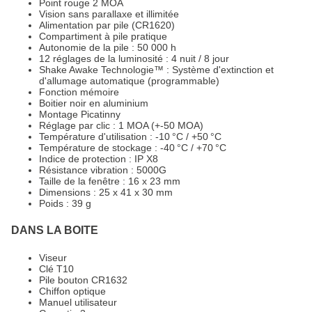
Point rouge 2 MOA
Vision sans parallaxe et illimitée
Alimentation par pile (CR1620)
Compartiment à pile pratique
Autonomie de la pile : 50 000 h
12 réglages de la luminosité : 4 nuit / 8 jour
Shake Awake Technologie™ : Système d'extinction et
d'allumage automatique (programmable)
Fonction mémoire
Boitier noir en aluminium
Montage Picatinny
Réglage par clic : 1 MOA (+-50 MOA)
Température d'utilisation : -10 °C / +50 °C
Température de stockage : -40 °C / +70 °C
Indice de protection : IP X8
Résistance vibration : 5000G
Taille de la fenêtre : 16 x 23 mm
Dimensions : 25 x 41 x 30 mm
Poids : 39 g
DANS LA BOITE
Viseur
Clé T10
Pile bouton CR1632
Chiffon optique
Manuel utilisateur