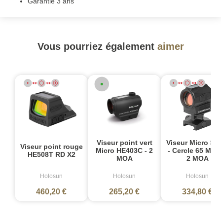
Garantie 3 ans
Vous pourriez également
aimer
Viseur point vert
Viseur Micro S
Viseur point rouge
Micro HE403C - 2
- Cercle 65 MOA
HE508T RD X2
MOA
2 MOA
Holosun
Holosun
Holosun
460,20 €
265,20 €
334,80 €