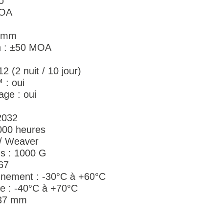
o
MOA
0 mm
on : ±50 MOA
2 (2 nuit / 10 jour)
 : oui
age : oui
2032
000 heures
 / Weaver
ns : 1000 G
P67
nnement : -30°C à +60°C
e : -40°C à +70°C
 37 mm