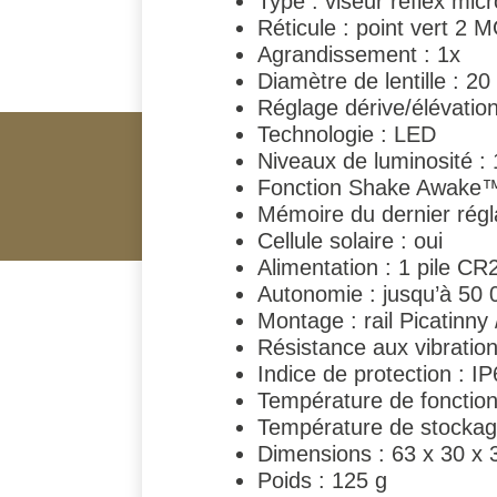
Type : viseur reflex micr
Réticule : point vert 2 
Agrandissement : 1x
Diamètre de lentille : 2
Réglage dérive/élévati
Technologie : LED
Niveaux de luminosité : 1
Fonction Shake Awake™
Mémoire du dernier régl
Cellule solaire : oui
Alimentation : 1 pile CR
Autonomie : jusqu’à 50 
Montage : rail Picatinny
Résistance aux vibratio
Indice de protection : I
Température de fonctio
Température de stockag
Dimensions : 63 x 30 x
Poids : 125 g