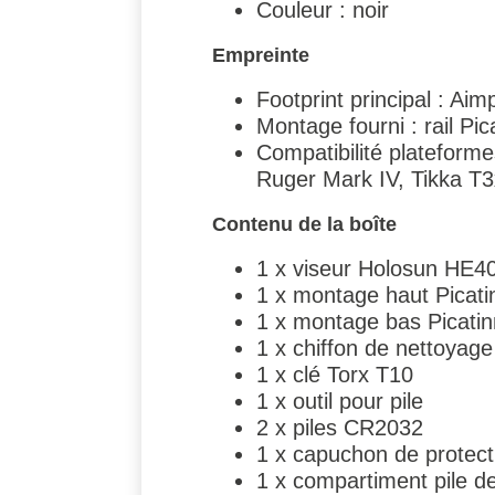
Couleur : noir
Empreinte
Footprint principal : Ai
Montage fourni : rail Pic
Compatibilité platefor
Ruger Mark IV, Tikka T
Contenu de la boîte
1 x viseur Holosun HE
1 x montage haut Picati
1 x montage bas Picati
1 x chiffon de nettoyage
1 x clé Torx T10
1 x outil pour pile
2 x piles CR2032
1 x capuchon de protecti
1 x compartiment pile d