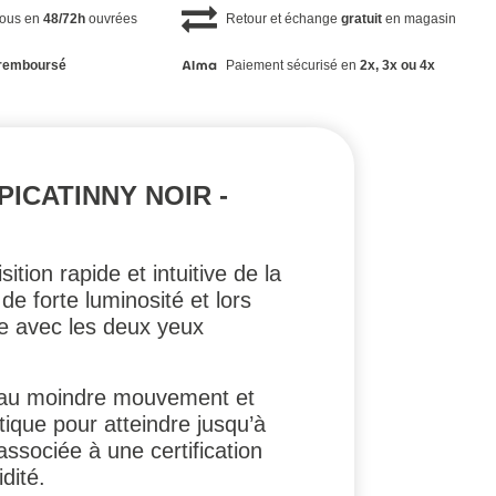
vous en
48/72h
ouvrées
Retour et échange
gratuit
en magasin
remboursé
Paiement sécurisé en
2x, 3x ou 4x
PICATINNY NOIR -
ition rapide et intuitive de la
de forte luminosité et lors
e avec les deux yeux
t au moindre mouvement et
tique pour atteindre jusqu’à
ssociée à une certification
dité.