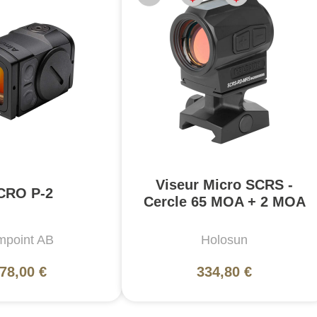
Viseur Micro SCRS -
CRO P-2
Cercle 65 MOA + 2 MOA
mpoint AB
Holosun
78,00 €
334,80 €