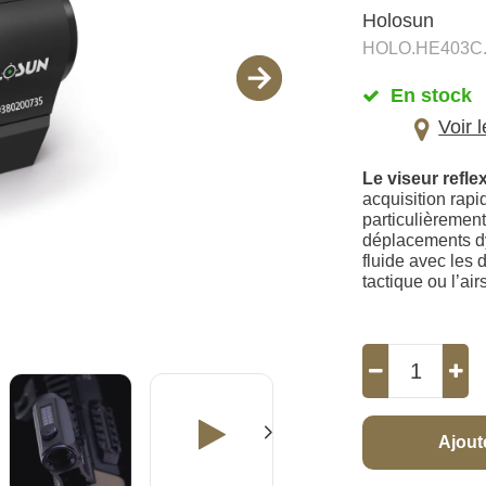
Holosun
HOLO.HE403C
En stock
Voir 
Le viseur ref
acquisition rapi
particulièrement
déplacements d
fluide avec les d
tactique ou l’airs
Ajout