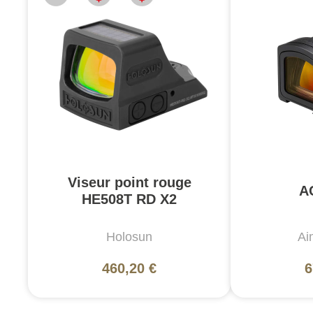
Viseur point rouge
A
HE508T RD X2
Holosun
Ai
460,20 €
6