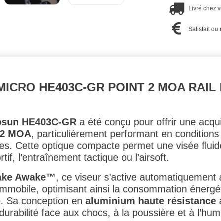
Livré chez 
Satisfait ou
MICRO HE403C-GR POINT 2 MOA RAIL 
olosun HE403C-GR
a été conçu pour offrir une acquis
t 2 MOA
, particulièrement performant en conditions 
. Cette optique compacte permet une visée fluid
rtif, l’entraînement tactique ou l’airsoft.
ake Awake™
, ce viseur s’active automatiquemen
t immobile, optimisant ainsi la consommation énergé
e
. Sa conception en
aluminium haute résistance
a
urabilité face aux chocs, à la poussière et à l’humi