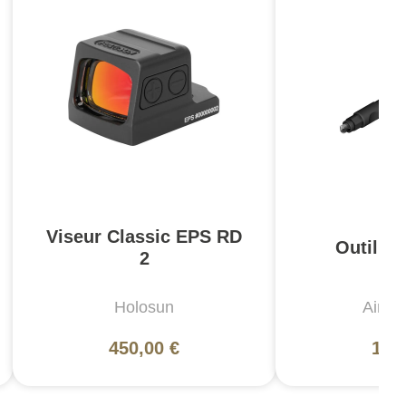
Viseur Classic EPS RD
Outil d
2
Holosun
Aimpo
450,00 €
122