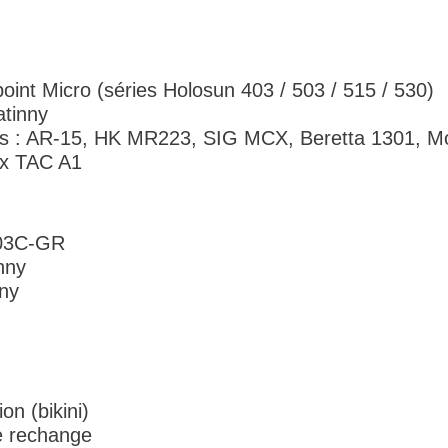
mpoint Micro (séries Holosun 403 / 503 / 515 / 530)
atinny
mes : AR-15, HK MR223, SIG MCX, Beretta 1301, M
3x TAC A1
403C-GR
nny
nny
on (bikini)
e rechange