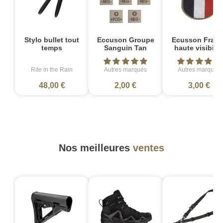
Stylo bullet tout
Eccuson Groupe
Ecusson Franc
temps
Sanguin Tan
haute visibilit
Rite in the Rain
Autres marques
Autres marques
48,00 €
2,00 €
3,00 €
Nos meilleures
ventes