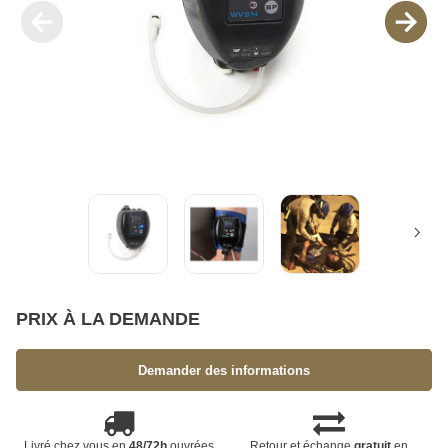
PRIX À LA DEMANDE
Demander des informations
Livré chez vous en
48/72h
ouvrées
Retour et échange
gratuit
en