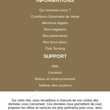
INFORMATIONS
Qui sommes-nous ?
Conditions Générales de Vente
Mentions légales
Nos magasins
Nos partenaires
Nos bons plans
Club Terräng
SUPPORT
Aide
Livraison
Retour et remboursement
Tableau des couleurs
Réduction professionnels
Catalogues
Sur notre site, nous recueillons à chacune de vos visites des
données vous concernant. Ces données nous permettent de vous
Satisfaction Clients
proposer les offres et services les plus pertinents pour vous, ainsi