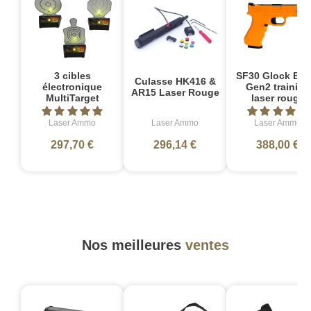
3 cibles
SF30 Glock Bas
Culasse HK416 &
électronique
Gen2 training
AR15 Laser Rouge
MultiTarget
laser rouge
Laser Ammo
Laser Ammo
Laser Ammo
297,70 €
296,14 €
388,00 €
Nos meilleures
ventes