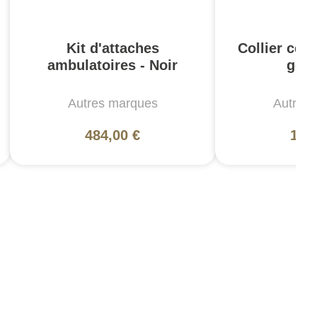
Kit d'attaches
Collier cerv
ambulatoires - Noir
gonf
Autres marques
Autres
484,00 €
115