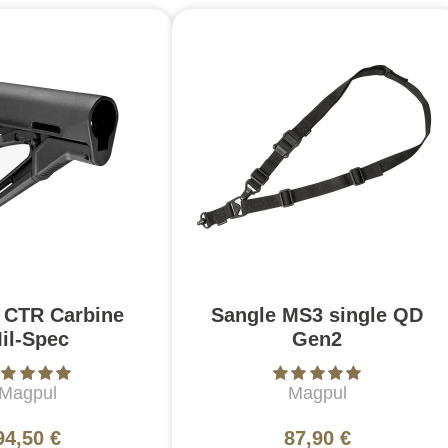
 CTR Carbine
Sangle MS3 single QD
il-Spec
Gen2
Magpul
Magpul
94,50 €
87,90 €