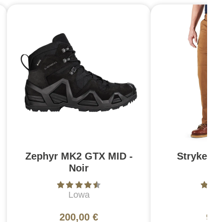
Zephyr MK2 GTX MID -
Stryke Pa
Noir
Br
Lowa
5
200,00 €
99,