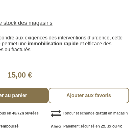
6
le stock des magasins
ondre aux exigences des interventions d’urgence, cette
e permet une
immobilisation rapide
et efficace des
 ou fracturés
15,00 €
er au panier
Ajouter aux favoris
vous en
48/72h
ouvrées
Retour et échange
gratuit
en magasin
remboursé
Paiement sécurisé en
2x, 3x ou 4x