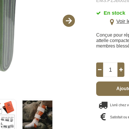
EMS.PZJB002
En stock
Voir 
Conçue pour rép
attelle compact
membres blessés
Ajout
Livré chez 
Satisfait ou