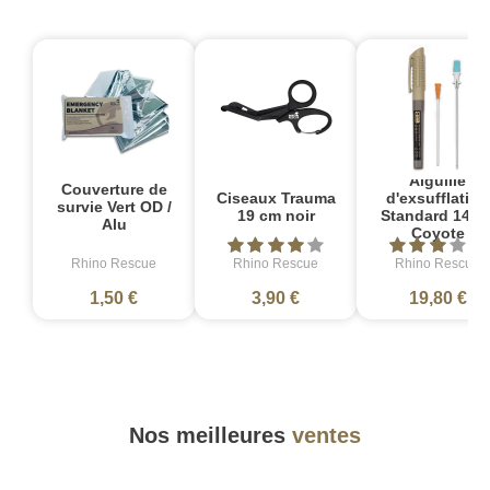
Aiguille
Couverture de
Ciseaux Trauma
d'exsufflation
survie Vert OD /
19 cm noir
Standard 14 G
Alu
Coyote
Rhino Rescue
Rhino Rescue
Rhino Rescue
1,50 €
3,90 €
19,80 €
Nos meilleures
ventes