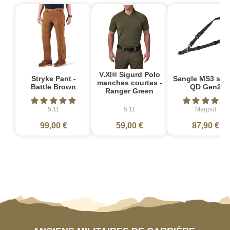
V.XI® Sigurd Polo
Stryke Pant -
Sangle MS3 sin
manches courtes -
Battle Brown
QD Gen2
Ranger Green
5.11
5.11
Magpul
99,00 €
59,00 €
87,90 €