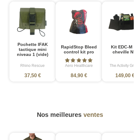
Pochette IFAK
RapidStop Bleed
Kit EDC-M de
tactique mini
control kit pro
cheville N°5
niveau 1 (vide)
Rhino Rescue
Aero Healthcare
The Activity Grou
37,50 €
84,90 €
149,00 €
Nos meilleures
ventes