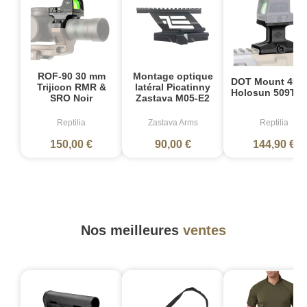
ROF-90 30 mm
Montage optique
DOT Mount 49 
Trijicon RMR &
latéral Picatinny
Holosun 509T N
SRO Noir
Zastava M05-E2
Reptilia
Zastava Arms
Reptilia
150,00 €
90,00 €
144,90 €
Nos meilleures
ventes