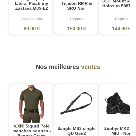
DOT Mount 49 
latéral Picatinny
Trijicon RMR &
Holosun 509T N
Zastava M05-E2
SRO Noir
Zastava Arms
Reptilia
Reptilia
90,00 €
150,00 €
144,90 €
Nos meilleures
ventes
V.XI® Sigurd Polo
Sangle MS3 single
Zephyr MK2 G
manches courtes -
QD Gen2
MID - Noir
Ranger Green