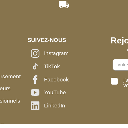
Rejo
SUIVEZ-NOUS
Instagram
TikTok
ursement
Facebook
j'
v
eurs
YouTube
sionnels
LinkedIn
ts