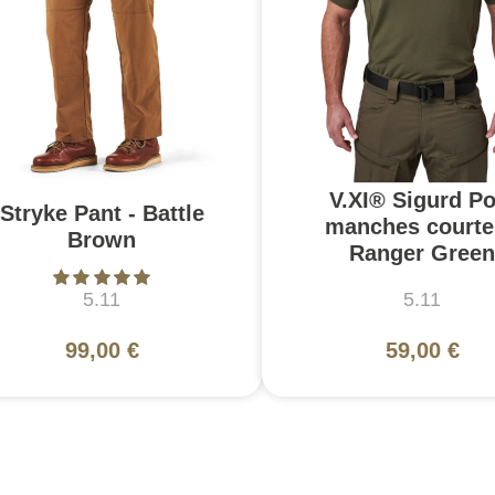
V.XI® Sigurd Po
Stryke Pant - Battle
manches courte
Brown
Ranger Green
5.11
5.11
99,00 €
59,00 €