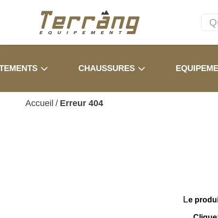
TEMENTS
CHAUSSURES
EQUIPEM
Accueil
/
Erreur 404
L
e produ
Clique