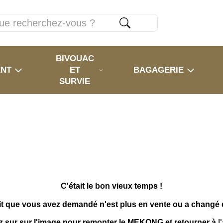
BIVOUAC
ENT
ET
BAGAGERIE
SURVIE
C'était le bon vieux temps !
it que vous avez demandé n'est plus en vente ou a changé
z sur sur l'image pour remonter le MEKONG et retourner à
l