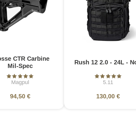
osse CTR Carbine
Rush 12 2.0 - 24L - N
Mil-Spec
Magpul
5.11
94,50 €
130,00 €