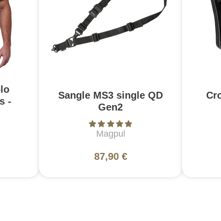
lo
Sangle MS3 single QD
Cr
s -
Gen2
Magpul
87,90 €