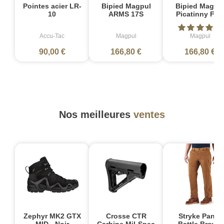
Pointes acier LR-
Bipied Magpul
Bipied Magpu
10
ARMS 17S
Picatinny FDE
Accu-Tac
Magpul
Magpul
90,00 €
166,80 €
166,80 €
Nos meilleures
ventes
Zephyr MK2 GTX
Crosse CTR
Stryke Pant -