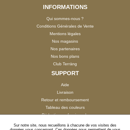
INFORMATIONS
Qui sommes-nous ?
Conditions Générales de Vente
Mentions légales
Nos magasins
Nos partenaires
Nos bons plans
Club Terräng
SUPPORT
Aide
Livraison
Retour et remboursement
Tableau des couleurs
Réduction professionnels
Catalogues
Sur notre site, nous recueillons à chacune de vos visites des
données vous concernant. Ces données nous permettent de vous
Satisfaction Clients