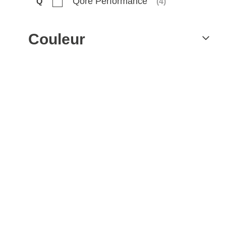
Qore Performance
Q
(
4
)
Couleur