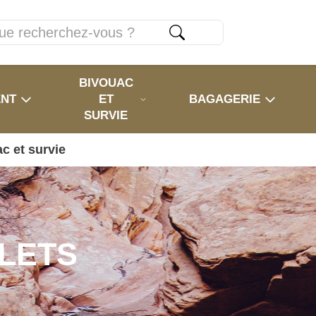
BIVOUAC
ENT
ET
BAGAGERIE
SURVIE
c et survie
LETS