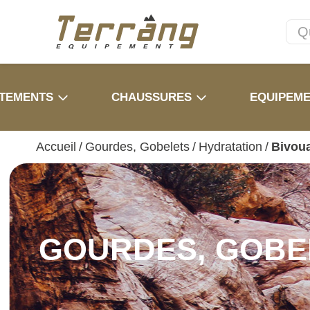
TEMENTS
CHAUSSURES
EQUIPEM
Accueil
/
Gourdes, Gobelets
/
Hydratation
/
Bivoua
GOURDES, GOBE