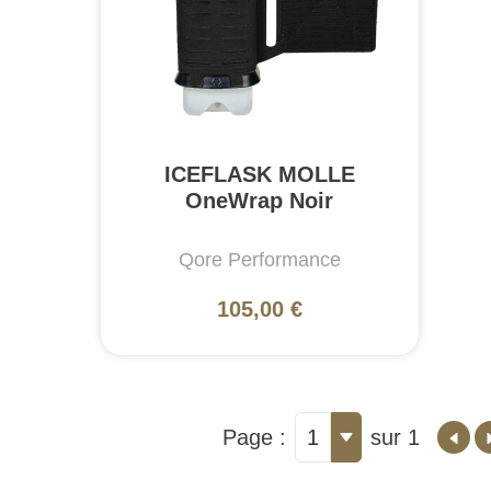
ICEFLASK MOLLE
OneWrap Noir
Qore Performance
105,00 €
Page :
1
sur 1