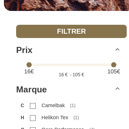
FILTRER
Prix
16€
105€
16
€ -
105
€
Marque
Camelbak
C
(
1
)
Helikon Tex
H
(
1
)