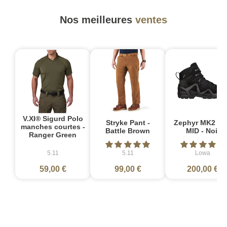
Nos meilleures
ventes
V.XI® Sigurd Polo
Stryke Pant -
Zephyr MK2 G
manches courtes -
Battle Brown
MID - Noir
Ranger Green
5.11
5.11
Lowa
59,00 €
99,00 €
200,00 €