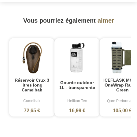
Vous pourriez également
aimer
Réservoir Crux 3
ICEFLASK MOL
Gourde outdoor
litres long
OneWrap Rang
1L - transparente
Camelbak
Green
Camelbak
Helikon Tex
Qore Performanc
72,65 €
16,99 €
105,00 €