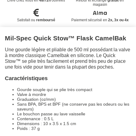
Livré chez vous en
48/72h
ouvrées
Retour et échange
gratuit
en
magasin
Satisfait ou
remboursé
Paiement sécurisé en
2x, 3x ou 4x
Mil-Spec Quick Stow™ Flask CamelBak
Une gourde légère et pliable de 500 ml possédant la valve
à mordre classique Camelbak en silicone. Le Quick
Stow™ se plie très facilement et prend très peu de place
une fois vide pour tenir dans la plupart des poches.
Caractéristiques
Gourde souple qui se plie très compact
Valve à mordre
Graduation (oz/mm)
Sans BPA, BPS et BPF (ne conserve pas les odeurs ou les
saveurs)
Le bouchon passe au lave vaisselle
Contenance : 0.5 L
Dimensions : 10 x 3.5 x 1.5 cm
Poids : 37 g