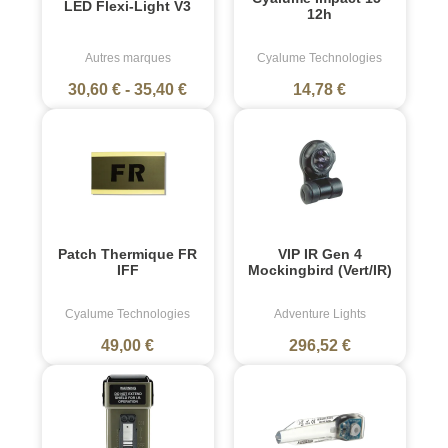
LED Flexi-Light V3
12h
Autres marques
Cyalume Technologies
30,60 €
-
35,40 €
14,78 €
Patch Thermique FR
VIP IR Gen 4
IFF
Mockingbird (Vert/IR)
Cyalume Technologies
Adventure Lights
49,00 €
296,52 €