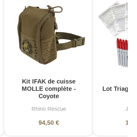
Kit IFAK de cuisse
MOLLE complète -
Lot Triage
Coyote
Rhino Rescue
JBC
94,50 €
105