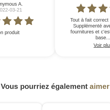
nymous A.
2022-03-21
Tout à fait correct 
Supplémenté ave
fournitures et c'e
n produit
base..
Voir pl
Vous pourriez également
aimer