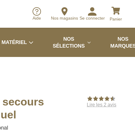
Aide
Nos magasins
Se connecter
Panier
NOS
NOS
MATÉRIEL
SÉLECTIONS
MARQUE
r secours
Lire les 2 avis
duel
onal