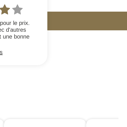
pour le prix.
c d'autres
st une bonne
.
us