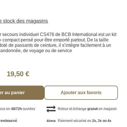
le stock des magasins
r secours individuel CS476 de BCB International est un kit
 compact pensé pour être emporté partout. De la taille
oté de passants de ceinture, il s’intègre facilement à un
randonnée, de voyage ou de service
19,50 €
er au panier
Ajouter aux favoris
vous en
48/72h
ouvrées
Retour et échange
gratuit
en magasin
remboursé
Paiement sécurisé en
2x, 3x ou 4x