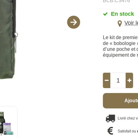
BCB.CS476
En stock
Voir 
Le kit de premie
de « bobologie »
d’une poche et d
équipement de 
Ajout
Livré chez 
Satisfait ou