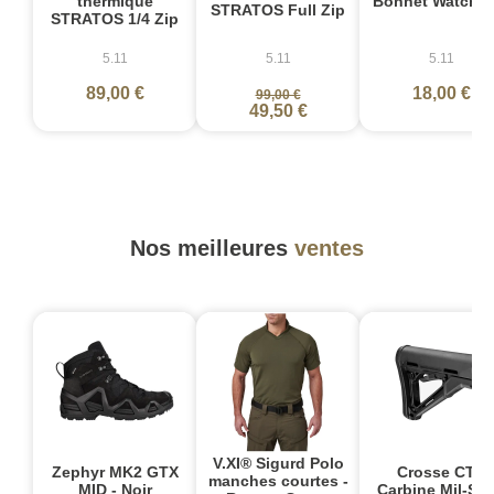
thermique
Bonnet Watch c
STRATOS Full Zip
STRATOS 1/4 Zip
5.11
5.11
5.11
89,00 €
18,00 €
99,00 €
49,50 €
Nos meilleures
ventes
V.XI® Sigurd Polo
Zephyr MK2 GTX
Crosse CTR
manches courtes -
MID - Noir
Carbine Mil-Sp