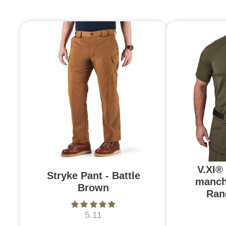
V.XI®
Stryke Pant - Battle
manch
Brown
Ran
5.11