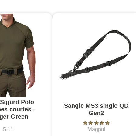
 Sigurd Polo
Sangle MS3 single QD
es courtes -
Gen2
ger Green
5.11
Magpul