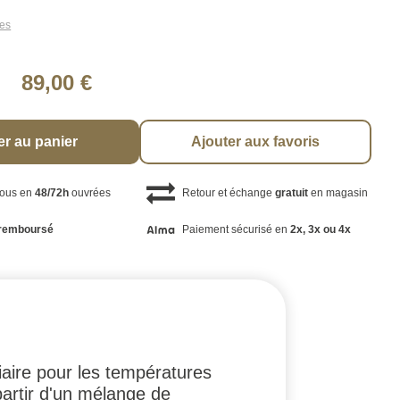
les
89,00 €
er au panier
Ajouter aux favoris
vous en
48/72h
ouvrées
Retour et échange
gratuit
en magasin
remboursé
Paiement sécurisé en
2x, 3x ou 4x
aire pour les températures
partir d'un mélange de