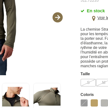
511.72235
En stock
Voir 
La chemise Stra
pour les tempéra
la porter seul. 
d'élasthanne, la
rythme de votre 
l'humidité en ab
pour l'entraîne
possède un prot
manches raglan 
Taille
S
M
Coloris