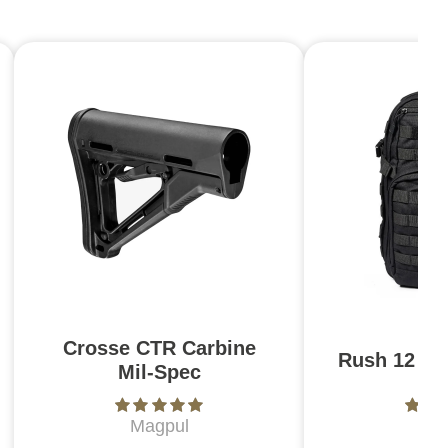
Crosse CTR Carbine
Rush 12 2.0
Mil-Spec
Magpul
5