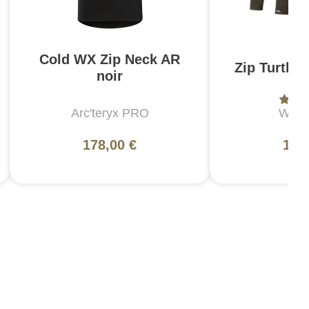
Cold WX Zip Neck AR
Zip Turtlen
noir
Arc'teryx PRO
Wool
178,00 €
136