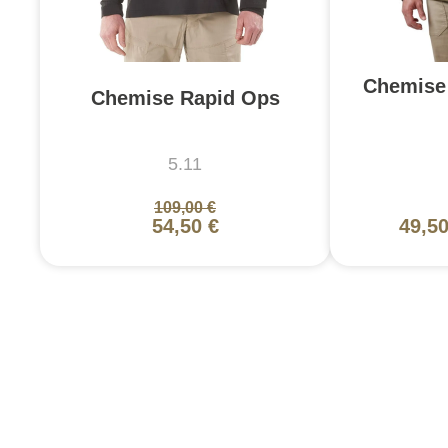
Chemise
Chemise Rapid Ops
5.11
109,00 €
54,50 €
49,50