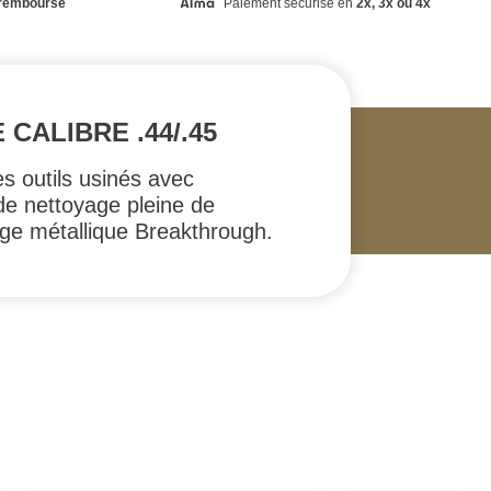
remboursé
Paiement sécurisé en
2x, 3x ou 4x
CALIBRE .44/.45
s outils usinés avec
de nettoyage pleine de
tige métallique Breakthrough.