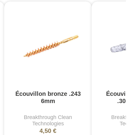
Écouvillon bronze .243
Écouvillo
6mm
.308 
Breakthrough Clean
Breakthr
Technologies
Techn
4,50 €
3,