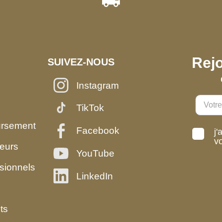
Rejo
SUIVEZ-NOUS
Instagram
TikTok
ursement
Facebook
j'
v
eurs
YouTube
sionnels
LinkedIn
ts