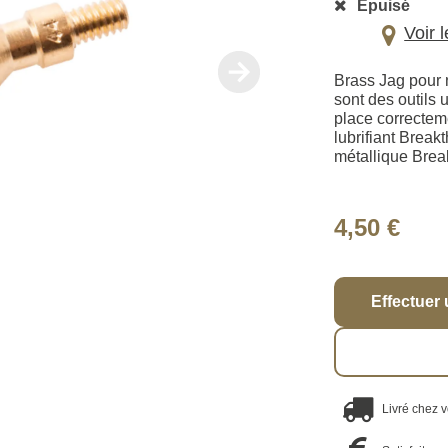
Épuisé
Voir 
Brass Jag pour 
sont des outils 
place correctem
lubrifiant Break
métallique Brea
4,50 €
Effectuer 
Livré chez 