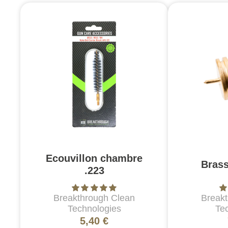
Ecouvillon chambre
Brass
.223
Breakthrough Clean
Break
Technologies
Te
5,40 €