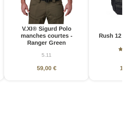
V.XI® Sigurd Polo
manches courtes -
Rush 12 2.0
Ranger Green
5.11
5
59,00 €
130