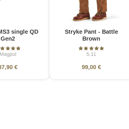
MS3 single QD
Stryke Pant - Battle
Gen2
Brown
Magpul
5.11
87,90 €
99,00 €