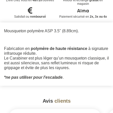
Livré chez vous en
48/72h
ouvrées
Retour et échange
gratuit
en
magasin
Satisfait ou
remboursé
Paiement sécurisé en
2x, 3x ou 4x
Mousqueton polymère ASP 3.5" (8.89cm).
Fabrication en
polymère de haute résistance
à signature
infrarouge réduite.
Le Carabiner est plus léger qu’un mousqueton classique, il
est aussi silencieux, sans reflet lumineux ni risque de
grippage et évite de plus les rayures.
*ne pas utiliser pour l'escalade
.
Avis
clients
#