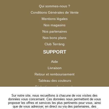
Qui sommes-nous ?
Conditions Générales de Vente
Mentions légales
Nos magasins
Nos partenaires
Nos bons plans
Club Terräng
SUPPORT
Aide
Livraison
Retour et remboursement
Tableau des couleurs
Réduction professionnels
Catalogues
Sur notre site, nous recueillons à chacune de vos visites des
données vous concernant. Ces données nous permettent de vous
Satisfaction Clients
proposer les offres et services les plus pertinents pour vous, ainsi
que de vous adresser, en direct ou via des partenaires, des