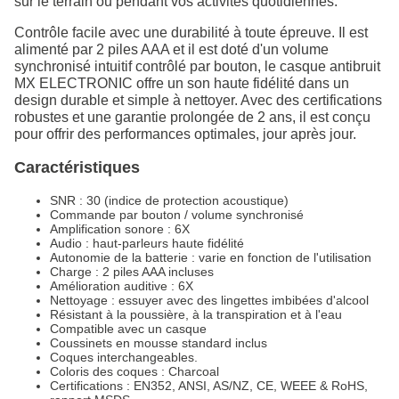
sur le terrain ou pendant vos activités quotidiennes.
Contrôle facile avec une durabilité à toute épreuve. Il est
alimenté par 2 piles AAA et il est doté d'un volume
synchronisé intuitif contrôlé par bouton, le casque antibruit
MX ELECTRONIC offre un son haute fidélité dans un
design durable et simple à nettoyer. Avec des certifications
robustes et une garantie prolongée de 2 ans, il est conçu
pour offrir des performances optimales, jour après jour.
Caractéristiques
SNR : 30 (indice de protection acoustique)
Commande par bouton / volume synchronisé
Amplification sonore : 6X
Audio : haut-parleurs haute fidélité
Autonomie de la batterie : varie en fonction de l'utilisation
Charge : 2 piles AAA incluses
Amélioration auditive : 6X
Nettoyage : essuyer avec des lingettes imbibées d'alcool
Résistant à la poussière, à la transpiration et à l'eau
Compatible avec un casque
Coussinets en mousse standard inclus
Coques interchangeables.
Coloris des coques : Charcoal
Certifications : EN352, ANSI, AS/NZ, CE, WEEE & RoHS,