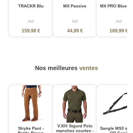
TRACKR Blu
MX Passive
MX PRO Bluetoo
Axil
Axil
Axil
159,98 €
44,99 €
169,99 €
Nos meilleures
ventes
V.XI® Sigurd Polo
Stryke Pant -
Sangle MS3 sin
manches courtes -