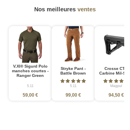
Nos meilleures
ventes
V.XI® Sigurd Polo
Stryke Pant -
Crosse CTR
manches courtes -
Battle Brown
Carbine Mil-Sp
Ranger Green
5.11
5.11
Magpul
59,00 €
99,00 €
94,50 €