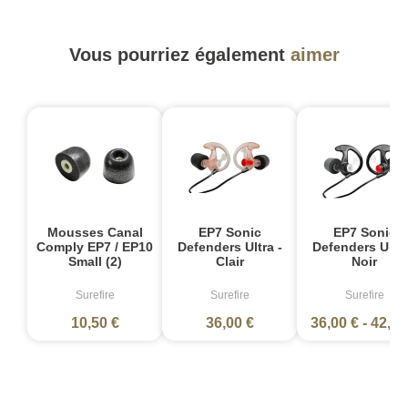
Vous pourriez également
aimer
Mousses Canal
EP7 Sonic
EP7 Sonic
Comply EP7 / EP10
Defenders Ultra -
Defenders Ultra
Small (2)
Clair
Noir
Surefire
Surefire
Surefire
10,50 €
36,00 €
36,00 €
-
42,00