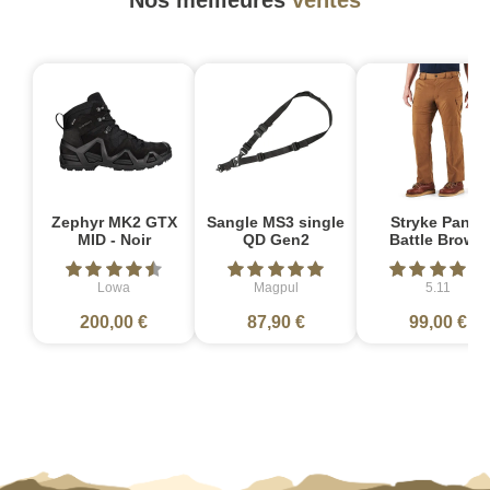
Zephyr MK2 GTX
Sangle MS3 single
Stryke Pant -
MID - Noir
QD Gen2
Battle Brown
Lowa
Magpul
5.11
200,00 €
87,90 €
99,00 €