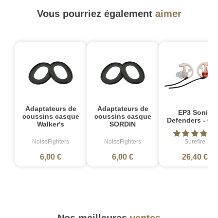
Vous pourriez également
aimer
Adaptateurs de
Adaptateurs de
EP3 Sonic
coussins casque
coussins casque
Defenders - Cla
Walker's
SORDIN
NoiseFighters
NoiseFighters
Surefire
6,00 €
6,00 €
26,40 €
Nos meilleures
ventes