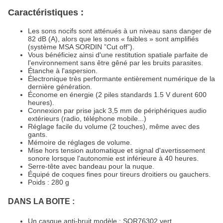
Caractéristiques :
Les sons nocifs sont atténués à un niveau sans danger de
82 dB (A), alors que les sons « faibles » sont amplifiés
(système MSA SORDIN ”Cut off”).
Vous bénéficiez ainsi d'une restitution spatiale parfaite de
l'environnement sans être gêné par les bruits parasites.
Étanche à l'aspersion.
Électronique très performante entièrement numérique de la
dernière génération.
Économe en énergie (2 piles standards 1.5 V durent 600
heures).
Connexion par prise jack 3,5 mm de périphériques audio
extérieurs (radio, téléphone mobile...)
Réglage facile du volume (2 touches), même avec des
gants.
Mémoire de réglages de volume.
Mise hors tension automatique et signal d'avertissement
sonore lorsque l'autonomie est inférieure à 40 heures.
Serre-tête avec bandeau pour la nuque.
Équipé de coques fines pour tireurs droitiers ou gauchers.
Poids : 280 g
DANS LA BOITE :
Un casque anti-bruit modèle : SOR76302 vert