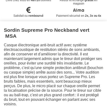
Livré chez vous en
48/72h
ouvrées
Retour et échange
gratuit
en
magasin
Satisfait ou
remboursé
Paiement sécurisé en
2x, 3x ou 4x
Sordin Supreme Pro Neckband vert
MSA
Casque électronique anti-bruit actif avec système
électroacoustique de restitution stéréo de sons ambiants,
afin de conserver et d'améliorer la directivité. Il est
maintenant largement admis que le tireur doit protéger ses
oreilles, pour éviter une surdité très invalidante. Le
problème, c'est qu'une simple protection antibruit (bouchon
ou casque simple) arrête aussi des sons... Votre audition
est plus fine lorsque vous portez un Supreme Pro. Les
bruits faibles, mais essentiels, sont beaucoup mieux
perçus. De plus, le micro placé sur chaque oreille permet
la localisation précise de la source. Pour le tireur sur cible
ou au ball-trap, c'est un plus grand confort : il est protégé
du bruit, tout en pouvant échanger en parlant avec ses
voisins.