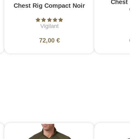
Chest Ri
Chest Rig Compact Noir
Co
Vigilant
Vig
72,00 €
69,