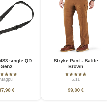
MS3 single QD
Stryke Pant - Battle
Gen2
Brown
Magpul
5.11
87,90 €
99,00 €