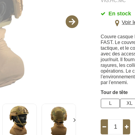
VIG.HC.MC
En stock
Voir 
Couvre casque F
FAST. Le couvre
tactique, et le
avec des access
jour/nuit. Il fo
rayures, les co
opérations. Le 
l'environnement e
par l'ennemi.
Tour de tête
L
XL