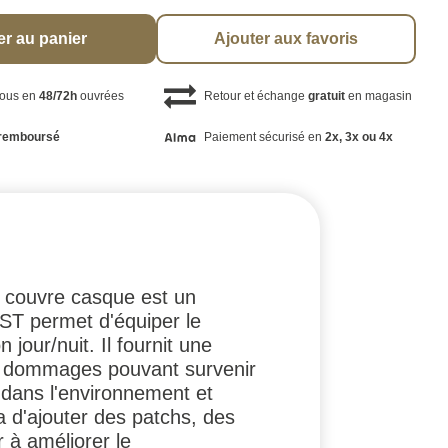
er au panier
Ajouter aux favoris
vous en
48/72h
ouvrées
Retour et échange
gratuit
en magasin
remboursé
Paiement sécurisé en
2x, 3x ou 4x
 couvre casque est un
AST permet d'équiper le
jour/nuit. Il fournit une
res dommages pouvant survenir
 dans l'environnement et
tra d'ajouter des patchs, des
r à améliorer le