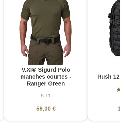
V.XI® Sigurd Polo
manches courtes -
Rush 12 2.0
Ranger Green
5.11
5
59,00 €
130