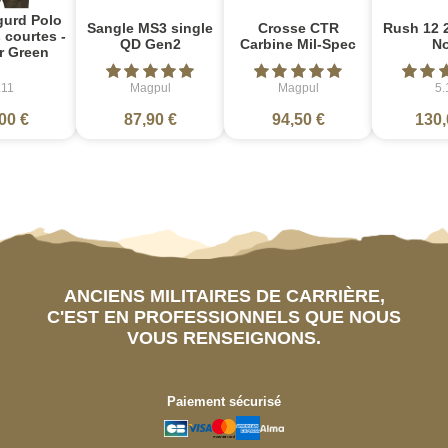
gurd Polo
Sangle MS3 single
Crosse CTR
Rush 12 2
courtes -
QD Gen2
Carbine Mil-Spec
No
r Green
.11
Magpul
Magpul
5.
00 €
87,90 €
94,50 €
130,
ANCIENS MILITAIRES DE CARRIÈRE,
C'EST EN PROFESSIONNELS QUE NOUS
VOUS RENSEIGNONS.
Paiement sécurisé