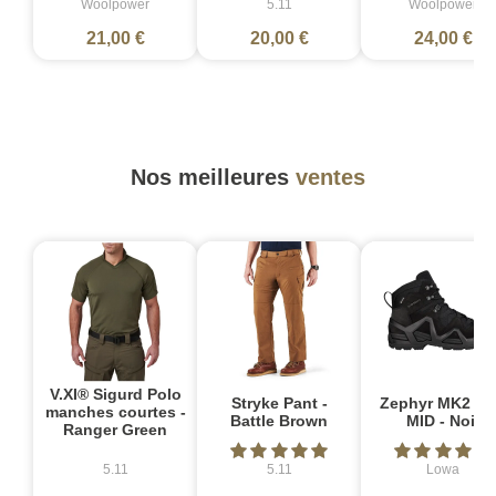
Woolpower
5.11
Woolpower
21,00 €
20,00 €
24,00 €
Nos meilleures
ventes
V.XI® Sigurd Polo
Stryke Pant -
Zephyr MK2 G
manches courtes -
Battle Brown
MID - Noir
Ranger Green
5.11
5.11
Lowa