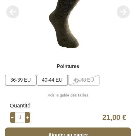
Pointures
36-39 EU
40-44 EU
45-48 EU
Voir le guide des tailles
Quantité
21,00 €
Ajouter au panier