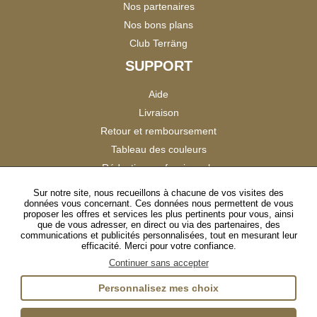
Nos partenaires
Nos bons plans
Club Terräng
SUPPORT
Aide
Livraison
Retour et remboursement
Tableau des couleurs
Réduction professionnels
Catalogues
Sur notre site, nous recueillons à chacune de vos visites des
données vous concernant. Ces données nous permettent de vous
Satisfaction Clients
proposer les offres et services les plus pertinents pour vous, ainsi
que de vous adresser, en direct ou via des partenaires, des
communications et publicités personnalisées, tout en mesurant leur
SUIVEZ-NOUS
efficacité. Merci pour votre confiance.
Continuer sans accepter
Personnalisez mes choix
Instagram
TikTok
Facebook
YouTube
LinkedIn