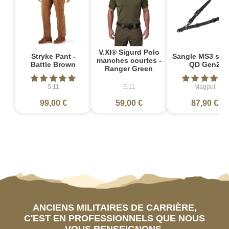
V.XI® Sigurd Polo
Stryke Pant -
Sangle MS3 sin
manches courtes -
Battle Brown
QD Gen2
Ranger Green
5.11
5.11
Magpul
99,00 €
59,00 €
87,90 €
ANCIENS MILITAIRES DE CARRIÈRE,
C'EST EN PROFESSIONNELS QUE NOUS