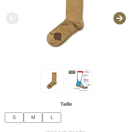
Taille
S
M
L