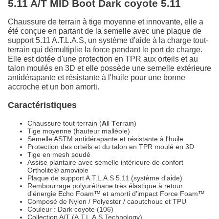
5.11 A/T MID Boot Dark coyote 5.11
Chaussure de terrain à tige moyenne et innovante, elle a
été conçue en partant de la semelle avec une plaque de
support 5.11 A.T.L.A.S, un système d'aide à la charge tout-
terrain qui démultiplie la force pendant le port de charge.
Elle est dotée d'une protection en TPR aux orteils et au
talon moulés en 3D et elle possède une semelle extérieure
antidérapante et résistante à l'huile pour une bonne
accroche et un bon amorti.
Caractéristiques
Chaussure tout-terrain (
A
ll
T
errain)
Tige moyenne (hauteur malléole)
Semelle ASTM antidérapante et résistante à l'huile
Protection des orteils et du talon en TPR moulé en 3D
Tige en mesh soudé
Assise plantaire avec semelle intérieure de confort
Ortholite® amovible
Plaque de support A.T.L.A.S 5.11 (système d'aide)
Rembourrage polyuréthane très élastique à retour
d'énergie Echo Foam™ et amorti d'impact Force Foam™
Composé de Nylon / Polyester / caoutchouc et TPU
Couleur : Dark coyote (106)
Collection A/T (A.T.L.A.S Technology)