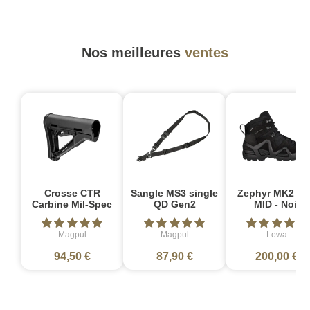
Nos meilleures
ventes
Crosse CTR
Sangle MS3 single
Zephyr MK2 G
Carbine Mil-Spec
QD Gen2
MID - Noir
Magpul
Magpul
Lowa
94,50 €
87,90 €
200,00 €