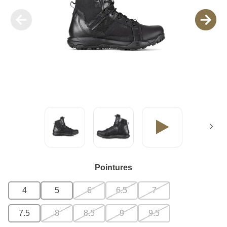
Pointures
4
5
6
6.5
7
7.5
8
8.5
9
9.5