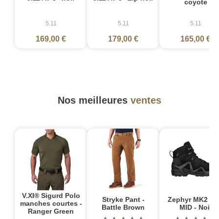
coyote
5.11
5.11
5.11
169,00 €
179,00 €
165,00 €
Nos meilleures
ventes
V.XI® Sigurd Polo
Stryke Pant -
Zephyr MK2 G
manches courtes -
Battle Brown
MID - Noir
Ranger Green