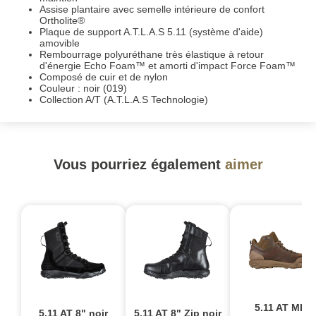
Assise plantaire avec semelle intérieure de confort
Ortholite®
Plaque de support A.T.L.A.S 5.11 (système d'aide)
amovible
Rembourrage polyuréthane très élastique à retour
d'énergie Echo Foam™ et amorti d'impact Force Foam™
Composé de cuir et de nylon
Couleur : noir (019)
Collection A/T (A.T.L.A.S Technologie)
Vous pourriez également
aimer
5.11 AT MID
5.11 AT 8" noir
5.11 AT 8" Zip noir