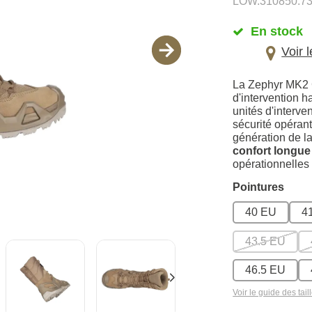
LOW.310850.7
En stock
Voir 
La Zephyr MK2 
d'intervention h
unités d'interven
sécurité opéran
génération de l
confort longue
opérationnelles
Pointures
40 EU
4
43.5 EU
46.5 EU
Voir le guide des tail