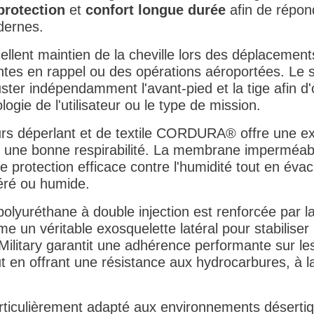
protection
et
confort longue durée
afin de répon
dernes.
ellent maintien de la cheville lors des déplacement
entes en rappel ou des opérations aéroportées. Le
ster indépendamment l'avant-pied et la tige afin d'
ogie de l'utilisateur ou le type de mission.
urs déperlant et de textile CORDURA® offre une ex
nt une bonne respirabilité. La membrane imperméa
protection efficace contre l'humidité tout en évacu
éré ou humide.
polyuréthane à double injection est renforcée par 
 véritable exosquelette latéral pour stabiliser l
itary garantit une adhérence performante sur le
out en offrant une résistance aux hydrocarbures, à l
rticulièrement adapté aux environnements désertiqu