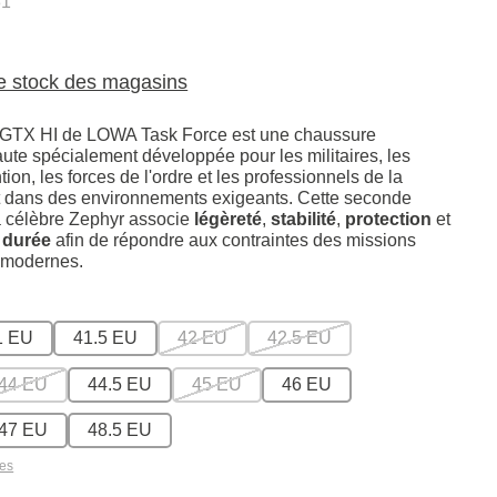
31
le stock des magasins
GTX HI de LOWA Task Force est une chaussure
aute spécialement développée pour les militaires, les
tion, les forces de l'ordre et les professionnels de la
t dans des environnements exigeants. Cette seconde
a célèbre Zephyr associe
légèreté
,
stabilité
,
protection
et
 durée
afin de répondre aux contraintes des missions
 modernes.
1 EU
41.5 EU
42 EU
42.5 EU
44 EU
44.5 EU
45 EU
46 EU
47 EU
48.5 EU
les