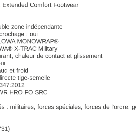
Extended Comfort Footwear
uble zone indépendante
crochage : oui
n : LOWA MONOWRAP®
OWA® X-TRAC Military
urant, chaleur de contact et glissement
oui
ud et froid
directe tige-semelle
347:2012
CI WR HRO FO SRC
 : militaires, forces spéciales, forces de l'ordre, 
731)