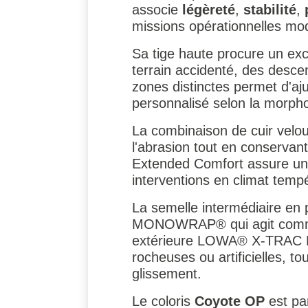
associe
légèreté
,
stabilité
,
missions opérationnelles mo
Sa tige haute procure un exc
terrain accidenté, des desc
zones distinctes permet d'aju
personnalisé selon la morphol
La combinaison de cuir velo
l'abrasion tout en conserva
Extended Comfort assure une 
interventions en climat temp
La semelle intermédiaire en 
MONOWRAP® qui agit comme un
extérieure LOWA® X-TRAC Mil
rocheuses ou artificielles, t
glissement.
Le coloris
Coyote OP
est pa