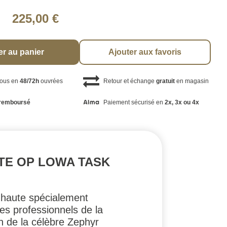
225,00 €
er au panier
Ajouter aux favoris
vous en
48/72h
ouvrées
Retour et échange
gratuit
en magasin
remboursé
Paiement sécurisé en
2x, 3x ou 4x
TE OP LOWA TASK
 haute spécialement
 les professionnels de la
n de la célèbre Zephyr