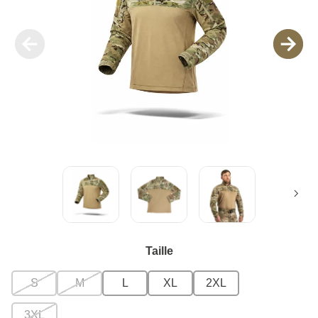
Taille
S
M
L
XL
2XL
3XL