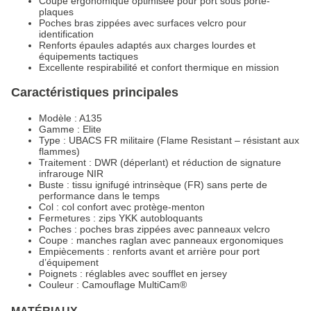
Coupe ergonomique optimisée pour port sous porte-
plaques
Poches bras zippées avec surfaces velcro pour
identification
Renforts épaules adaptés aux charges lourdes et
équipements tactiques
Excellente respirabilité et confort thermique en mission
Caractéristiques principales
Modèle : A135
Gamme : Elite
Type : UBACS FR militaire (Flame Resistant – résistant aux
flammes)
Traitement : DWR (déperlant) et réduction de signature
infrarouge NIR
Buste : tissu ignifugé intrinsèque (FR) sans perte de
performance dans le temps
Col : col confort avec protège-menton
Fermetures : zips YKK autobloquants
Poches : poches bras zippées avec panneaux velcro
Coupe : manches raglan avec panneaux ergonomiques
Empiècements : renforts avant et arrière pour port
d’équipement
Poignets : réglables avec soufflet en jersey
Couleur : Camouflage MultiCam®