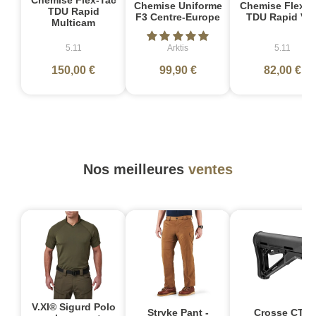
Chemise Flex-Tac
Chemise Uniforme
Chemise Flex-T
TDU Rapid
F3 Centre-Europe
TDU Rapid Ver
Multicam
5.11
Arktis
5.11
150,00 €
99,90 €
82,00 €
Nos meilleures
ventes
V.XI® Sigurd Polo
Stryke Pant -
Crosse CTR