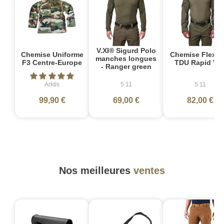
V.XI® Sigurd Polo
Chemise Uniforme
Chemise Flex-T
manches longues
F3 Centre-Europe
TDU Rapid Ver
- Ranger green
Arktis
5.11
5.11
99,90 €
69,00 €
82,00 €
Nos meilleures
ventes