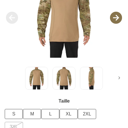
Taille
S
M
L
XL
2XL
3XL