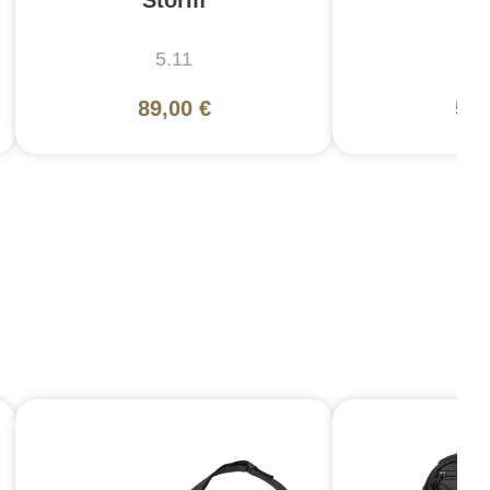
5.11
5
89,00 €
55,