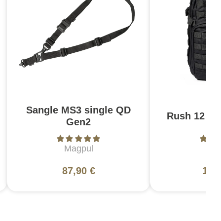
Sangle MS3 single QD
Rush 12 2.0
Gen2
Magpul
5
87,90 €
130