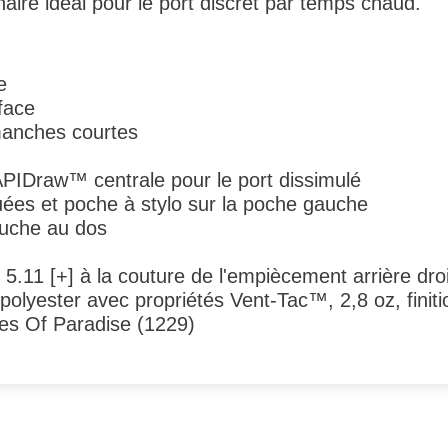
aire idéal pour le port discret par temps chaud.
e
face
anches courtes
PIDraw™ centrale pour le port dissimulé
uées et poche à stylo sur la poche gauche
uche au dos
 5.11 [+] à la couture de l'empiècement arrière droi
 polyester avec propriétés Vent-Tac™, 2,8 oz, fin
ives Of Paradise (1229)