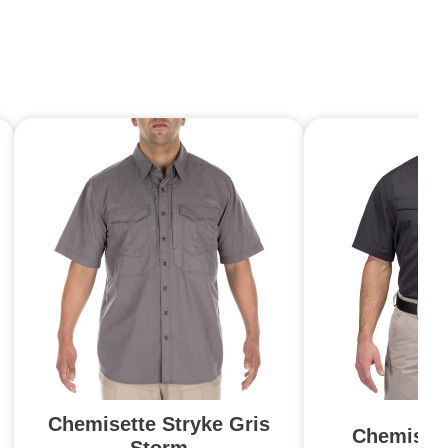
Chemisette Stryke Gris
Chemisett
Storm