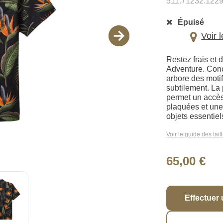
511.71232.122
Épuisé
Voir 
Restez frais et
Adventure. Conç
arbore des moti
subtilement. La
permet un accès
plaquées et une 
objets essentiel
Voir le guide des tail
65,00 €
Effectuer 