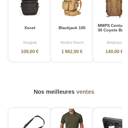
MMPS Centurio 
Xocet
Blackjack 100
30 Coyote Bro
Snugpak
Mystery Ranch
Berghaus
109,00 €
1 962,00 €
140,00 €
Nos meilleures
ventes