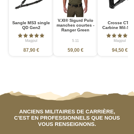
V.XI® Sigurd Polo
Sangle MS3 single
Crosse CTR
manches courtes -
QD Gen2
Carbine Mil-Sp
Ranger Green
Magpul
5.11
Magpul
87,90 €
59,00 €
94,50 €
ANCIENS MILITAIRES DE CARRIÈRE,
C'EST EN PROFESSIONNELS QUE NOUS
VOUS RENSEIGNONS.