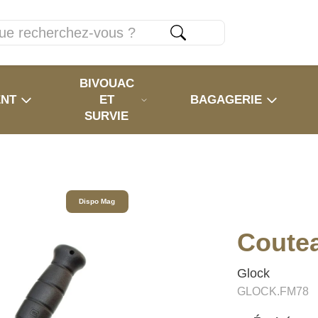
BIVOUAC
ENT
ET
BAGAGERIE
SURVIE
Dispo Mag
Coute
Glock
GLOCK.FM78