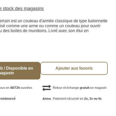
le stock des magasins
errain est un couteau d'armée classique de type baïonnette
tilisé comme une arme ou comme un couteau pour ouvrir
u des boites de munitions. Livré avec son étui en
b / Disponible en
Ajouter aux favoris
agasin
vous en
48/72h
ouvrées
Retour et échange
gratuit
en magasin
remboursé
Paiement sécurisé en
2x, 3x ou 4x