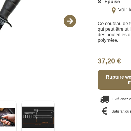
Épuisé
Voir 
Ce couteau de t
qui peut être u
des bouteilles o
polymère.
37,20 €
Rupture we
m
Livré chez 
Satisfait ou