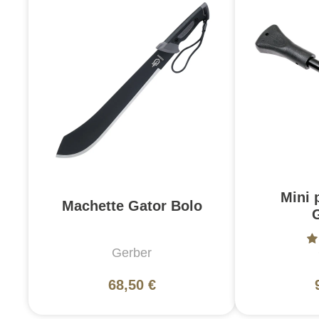
Mini p
Machette Gator Bolo
Gerber
68,50 €