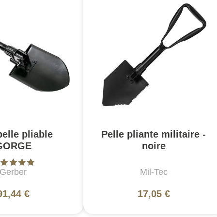
elle pliable
Pelle pliante militaire -
GORGE
noire
Gerber
Mil-Tec
91,44 €
17,05 €