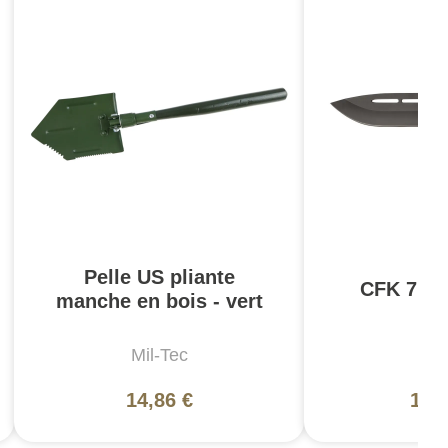
Pelle US pliante
CFK 7 P
manche en bois - vert
Mil-Tec
5
14,86 €
169