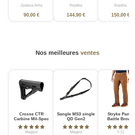
Zastava Arms
Reptilia
Reptilia
90,00 €
144,90 €
150,00 €
Nos meilleures
ventes
Crosse CTR
Sangle MS3 single
Stryke Pant -
Carbine Mil-Spec
QD Gen2
Battle Brown
Magpul
Magpul
5.11