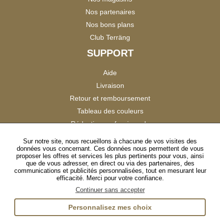
Nos partenaires
Nos bons plans
Club Terräng
SUPPORT
Aide
Livraison
Retour et remboursement
Tableau des couleurs
Réduction professionnels
Catalogues
Sur notre site, nous recueillons à chacune de vos visites des
données vous concernant. Ces données nous permettent de vous
Satisfaction Clients
proposer les offres et services les plus pertinents pour vous, ainsi
que de vous adresser, en direct ou via des partenaires, des
communications et publicités personnalisées, tout en mesurant leur
SUIVEZ-NOUS
efficacité. Merci pour votre confiance.
Continuer sans accepter
Personnalisez mes choix
Instagram
TikTok
Facebook
YouTube
LinkedIn