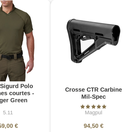
 Sigurd Polo
Crosse CTR Carbine
es courtes -
Mil-Spec
ger Green
5.11
Magpul
59,00 €
94,50 €