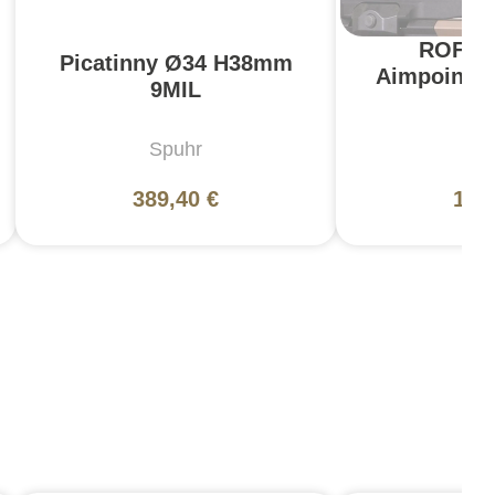
ROF-9
Picatinny Ø34 H38mm
Aimpoint 
9MIL
- 
Spuhr
Rep
389,40 €
150