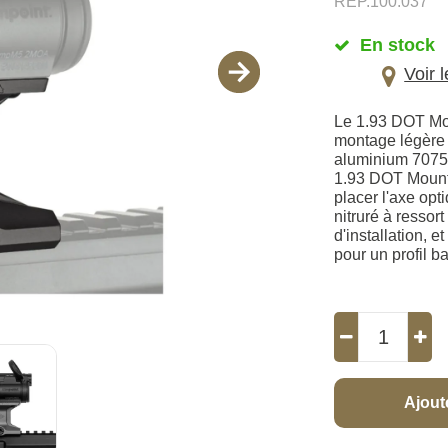
REP.100.037
En stock
Voir 
Le 1.93 DOT Mou
montage légère e
aluminium 7075-T
1.93 DOT Mount 
placer l'axe opt
nitruré à ressor
d'installation, 
pour un profil b
Ajout