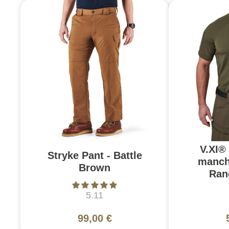
V.XI®
Stryke Pant - Battle
manch
Brown
Ran
5.11
99,00 €