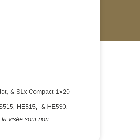
odot, & SLx Compact 1×20
HS515, HE515, & HE530.
 la visée sont non