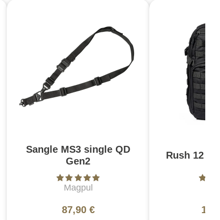
Sangle MS3 single QD
Rush 12 2.0
Gen2
Magpul
5
87,90 €
130