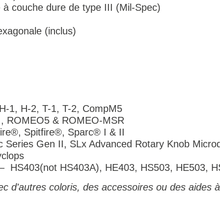
à couche dure de type III (Mil-Spec)
exagonale (inclus)
 H-1, H-2, T-1, T-2, CompM5
4 , ROMEO5 & ROMEO-MSR
re®, Spitfire®, Sparc® I & II
c Series Gen II, SLx Advanced Rotary Knob Micr
clops
 – HS403(not HS403A), HE403, HS503, HE503, 
c d'autres coloris, des accessoires ou des aides à