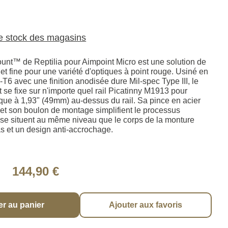
le stock des magasins
nt™ de Reptilia pour Aimpoint Micro est une solution de
t fine pour une variété d'optiques à point rouge. Usiné en
6 avec une finition anodisée dure Mil-spec Type III, le
se fixe sur n'importe quel rail Picatinny M1913 pour
ique à 1,93" (49mm) au-dessus du rail. Sa pince en acier
t et son boulon de montage simplifient le processus
et se situent au même niveau que le corps de la monture
as et un design anti-accrochage.
144,90 €
er au panier
Ajouter aux favoris