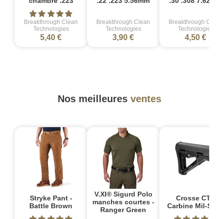
chambre .223
.22 .223 5.56mm
.30 .308 7.62m
Breakthrough Clean
Breakthrough Clean
Breakthrough Cle
Technologies
Technologies
Technologies
5,40 €
3,90 €
4,50 €
Nos meilleures
ventes
V.XI® Sigurd Polo
Stryke Pant -
Crosse CTR
manches courtes -
Battle Brown
Carbine Mil-Sp
Ranger Green