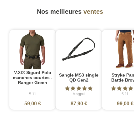
Nos meilleures
ventes
V.XI® Sigurd Polo
Sangle MS3 single
Stryke Pant -
manches courtes -
QD Gen2
Battle Brown
Ranger Green
5.11
Magpul
5.11
59,00 €
87,90 €
99,00 €