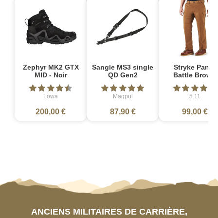
Zephyr MK2 GTX
Sangle MS3 single
Stryke Pant -
MID - Noir
QD Gen2
Battle Brown
Lowa
Magpul
5.11
200,00 €
87,90 €
99,00 €
ANCIENS MILITAIRES DE CARRIÈRE,