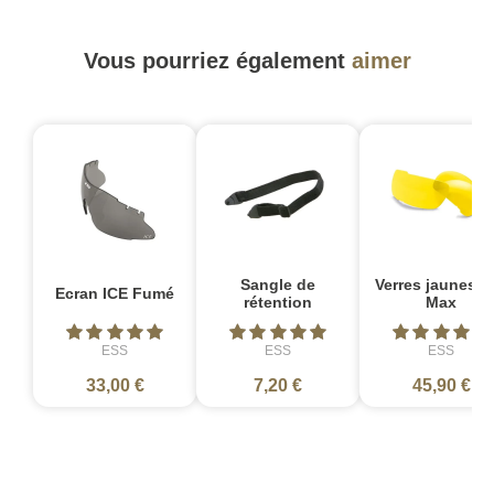
Vous pourriez également
aimer
Sangle de
Verres jaunes C
Ecran ICE Fumé
rétention
Max
ESS
ESS
ESS
33,00 €
7,20 €
45,90 €