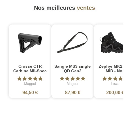
Nos meilleures
ventes
Crosse CTR
Sangle MS3 single
Zephyr MK2 G
Carbine Mil-Spec
QD Gen2
MID - Noir
Magpul
Magpul
Lowa
94,50 €
87,90 €
200,00 €